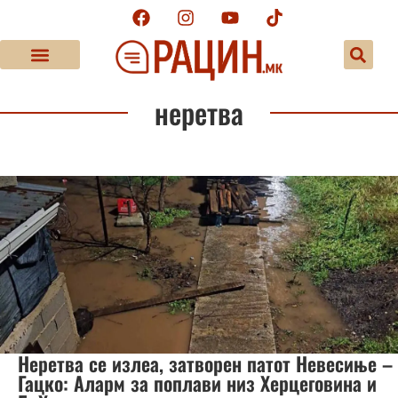
неретва
Неретва се излеа, затворен патот Невесиње –
Гацко: Аларм за поплави низ Херцеговина и