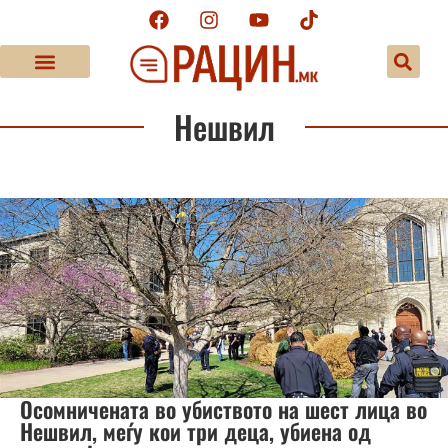
Нешвил
Осомничената во убиството на шест лица во
Нешвил, меѓу кои три деца, убиена од