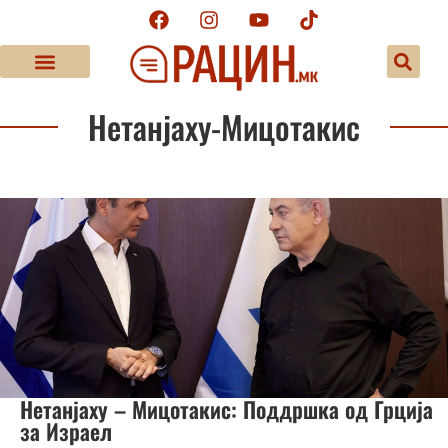
Нетанјаху-Мицотакис
Нетанјаху – Мицотакис: Поддршка од Грција
за Израел