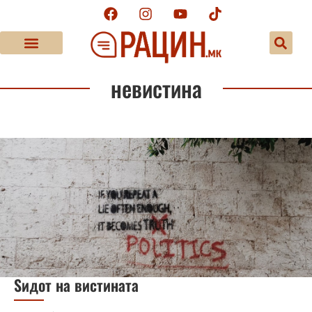
невистина
Ѕидот на вистината