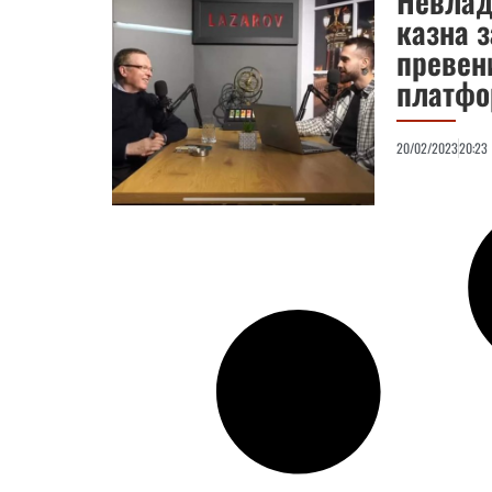
Невлад
казна з
превен
платфо
20/02/2023
20:23