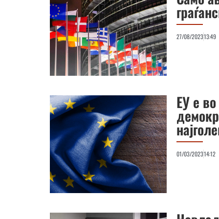
граѓан
27/08/2023
13:49
ЕУ е во
демокра
најгол
01/03/2023
14:12