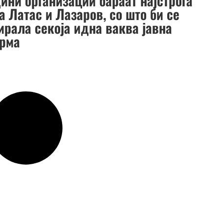
ини организации бараат најстрога
а Латас и Лазаров, со што би се
ирала секоја идна ваква јавна
рма