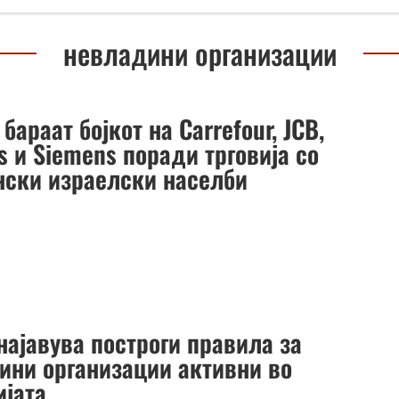
невладини организации
бараат бојкот на Carrefour, JCB,
s и Siemens поради трговија со
нски израелски населби
најавува построги правила за
ини организации активни во
ијата