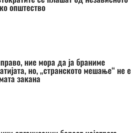
ско општество
 право, ние мора да ја браниме
тијата, но, „странското мешање“ не е
емата закана