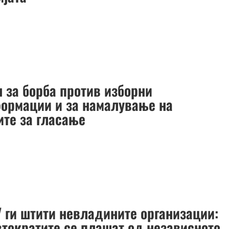
н за борба против изборни
ормации и за намалување на
ите за гласање
У ги штити невладините организации:
втократите се плашат од независното