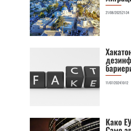
21/08/2025
21:34
Хакато
дезинф
бариер
11/07/2024
10:12
Како Е
Само а