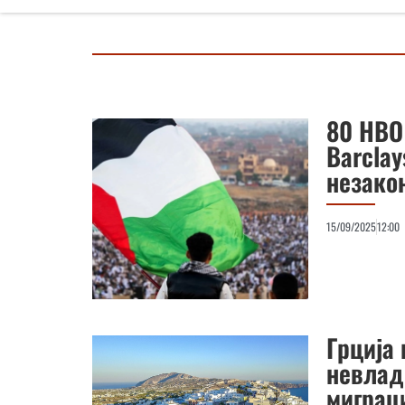
80 НВО 
Barclay
незако
15/09/2025
12:00
Грција 
невлад
миграц