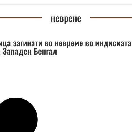
неврене
ица загинати во невреме во индиската
 Западен Бенгал