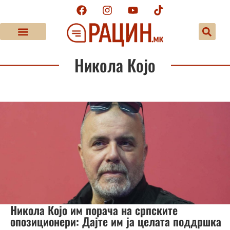
Никола Којо
Никола Којо им порача на српските
опозиционери: Дајте им ја целата поддршка