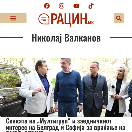
Николај Валканов
Сенката на „Мултигруп“ и заедничкиот
интерес на Белград и Софија за враќање на