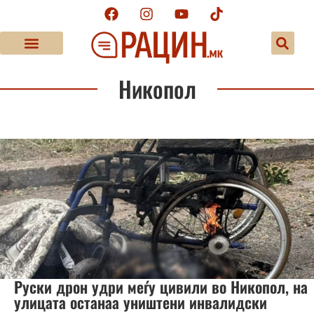
Никопол
Руски дрон удри меѓу цивили во Никопол, на
улицата останаа уништени инвалидски