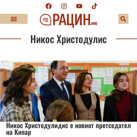
Никос Христодулис
Никос Христодулидис е новиот претседател
на Кипар