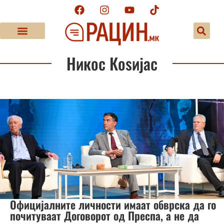
Никос Коѕијас
Официјалните личности имаат обврска да го
почитуваат Договорот од Преспа, а не да