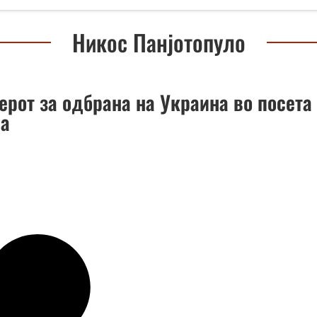
Никос Панјотопуло
ерот за одбрана на Украина во посета
на