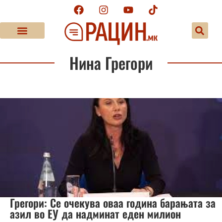
Нина Грегори
Грегори: Се очекува оваа година барањата за
азил во ЕУ да надминат еден милион