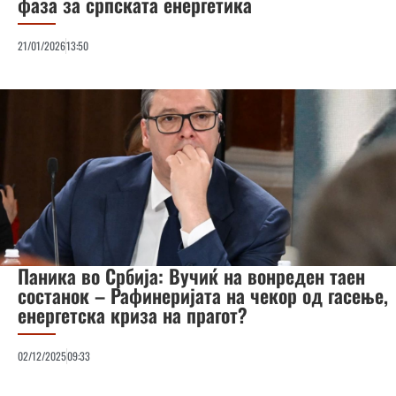
фаза за српската енергетика
21/01/2026
13:50
Паника во Србија: Вучиќ на вонреден таен
состанок – Рафинеријата на чекор од гасење,
енергетска криза на прагот?
02/12/2025
09:33