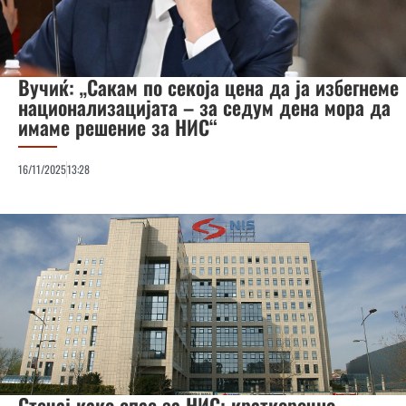
Вучиќ: „Сакам по секоја цена да ја избегнеме
национализацијата – за седум дена мора да
имаме решение за НИС“
16/11/2025
13:28
Стечај како спас за НИС: краткорочно