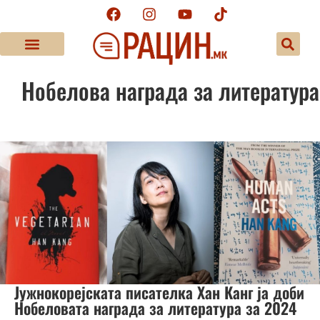
Нобелова награда за литература
Јужнокорејската писателка Хан Канг ја доби
Нобеловата награда за литература за 2024