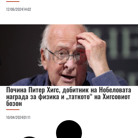
12/06/2024
14:02
Почина Питер Хигс, добитник на Нобеловата
награда за физика и „таткото“ на Хигсовиот
бозон
10/04/2024
01:11