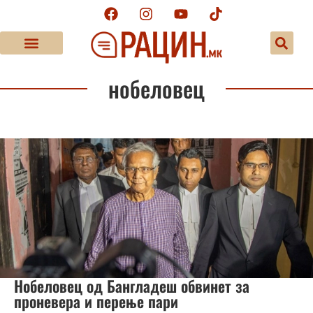
нобеловец
Нобеловец од Бангладеш обвинет за
проневера и перење пари