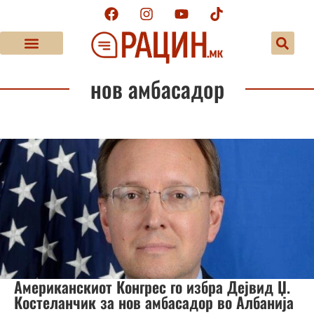
нов амбасадор
Американскиот Конгрес го избра Дејвид Џ.
Костеланчик за нов амбасадор во Албанија