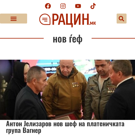
нов ѓеф
Антон Јелизаров нов шеф на платеничката
група Вагнер