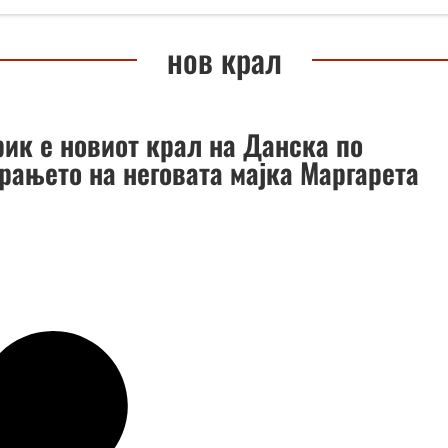
нов крал
ик e новиот крал на Данска по
рањето на неговата мајка Маргарета