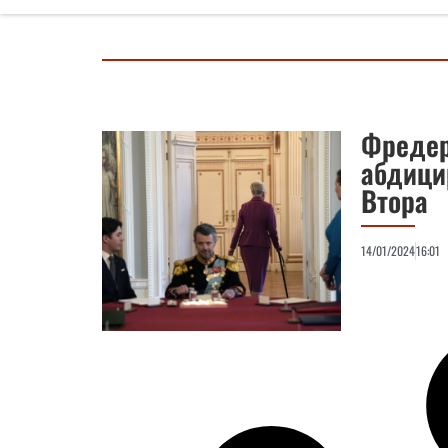
Фредер
абдици
Втора
14/01/2024
16:01