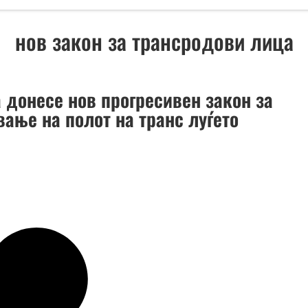
нов закон за трансродови лица
 донесе нов прогресивен закон за
вање на полот на транс луѓето