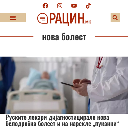
нова болест
Руските лекари дијагностицирале нова
белодробна болест и на нарекле „пуканки“