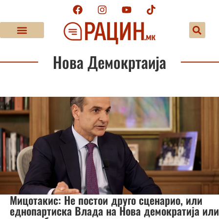
Нова Демокртаија
Мицотакис: Не постои друго сценарио, или
еднопартиска Влада на Нова демократија или