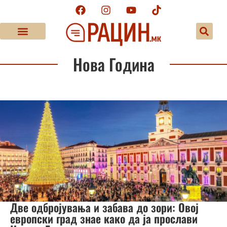
Нова Година
Две одбројувања и забава до зори: Овој
европски град знае како да ја прослави