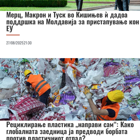
Мерц, Макрон и Туск во Кишињев ѝ дадоа
поддршка на Молдавија за пристапување кон
ЕУ
27/08/2025
21:30
Рециклирање пластика „направи сам“: Како
глобалната заедница ја предводи борбата
против пластичниот отпад?