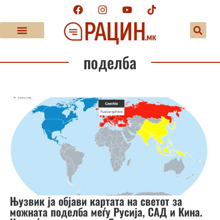
поделба
Њузвик ја објави картата на светот за
можната поделба меѓу Русија, САД и Кина.