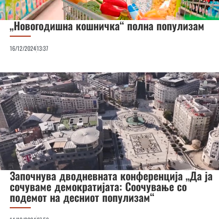
„Новогодишна кошничка“ полна популизам
16/12/2024
13:37
Започнува дводневната конференција „Да ја
сочуваме демократијата: Соочување со
подемот на десниот популизам“