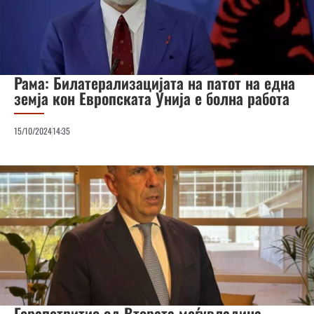
Рама: Билатерализацијата на патот на една
земја кон Европската Унија е болна работа
15/10/2024
14:35
Герапетритис од Втората меѓувладина