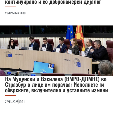
континуирано и со добронамерен дијалог
23/07/2026
18:00
На Муцунски и Василева (ВМРО-ДПМНЕ) во
Стразбур в лице им порачаа: Исполнете ги
обврските, вклучително и уставните измени
27/11/2025
19:31