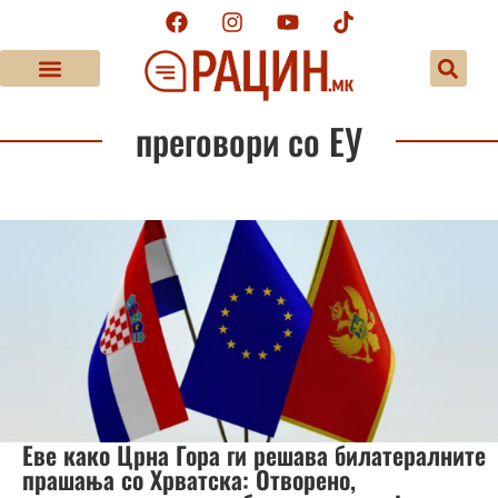
преговори со ЕУ
Еве како Црна Гора ги решава билатералните
прашања со Хрватска: Отворено,