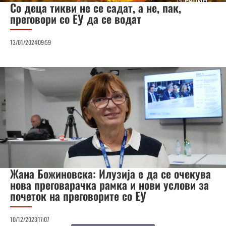
Со деца тикви не се садат, a не, пак,
преговори со ЕУ да се водат
13/01/2024
09:59
Жана Божиновска: Илузија е да се очекува
нова преговарачка рамка и нови услови за
почеток на преговорите со ЕУ
10/12/2023
17:07