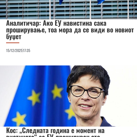
Аналитичар: Ако ЕУ навистина сака
проширување, тоа мора да се види во новиот
буџет
15/12/2025
17:35
Кос: „Следната година е момент на
вистината“ за ЕУ-проширувањето