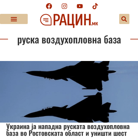
руска воздухопловна база
Украина ја нападна руската воздухопловна
база во Ростовската област и уништи шест