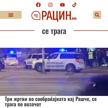
се трага
Три жртви во сообраќајката кај Рашче, се
трага по возачот