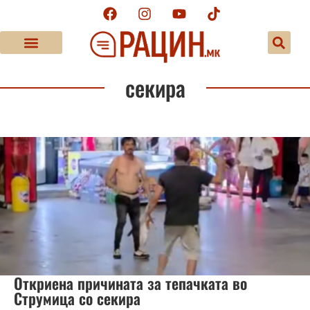
секира
Откриена причината за тепачката во
Струмица со секира