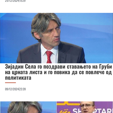
25/12/2024
15:29
Зијадин Села го поздрави ставањето на Груби
на црната листа и го повика да се повлече од
политиката
09/12/2024
22:28