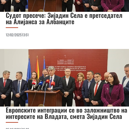
Судот пресече: Зијадин Села е претседател
на Алијанса за Албанците
12/02/2025
13:51
Европските интеграции се во заложништво на
интересите на Владата, смета Зијадин Села