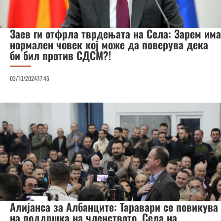
Заев ги отфрла тврдењата на Села: Зарем има
нормален човек кој може да поверува дека
би бил против СДСМ?!
03/10/2024
17:45
Алијанса за Албанците: Таравари се повикува
на поддршка на членството, Села на