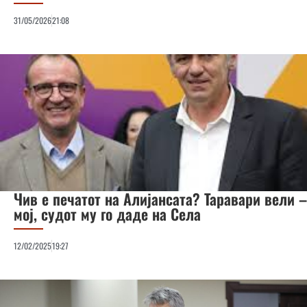
31/05/2026
21:08
Чив е печатот на Алијансата? Таравари вели –
мој, судот му го даде на Села
12/02/2025
19:27