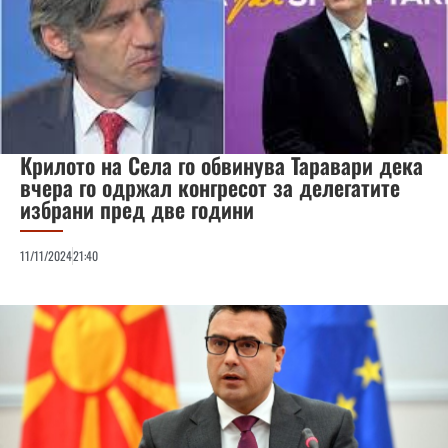
Крилото на Села го обвинува Таравари дека
вчера го одржал конгресот за делегатите
избрани пред две години
11/11/2024
21:40