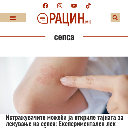
сепса
Истражувачите можеби ја откриле тајната за
лекување на сепса: Експериментален лек