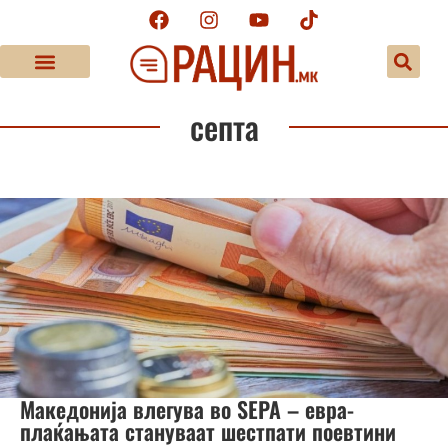
септа
Македонија влегува во SEPA – евра-
плаќањата стануваат шестпати поевтини