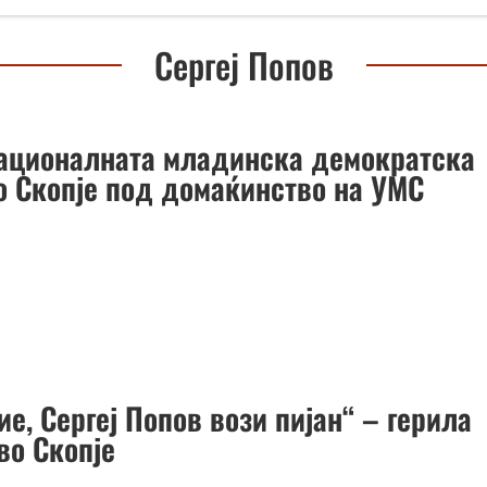
Сергеј Попов
ационалната младинска демократска
во Скопје под домаќинство на УМС
е, Сергеј Попов вози пијан“ – герила
во Скопје