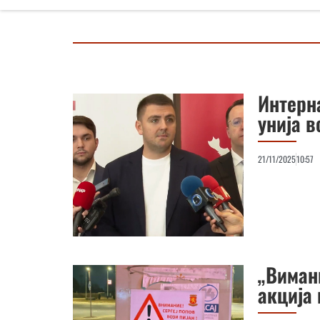
Интерн
унија 
21/11/2025
10:57
„Вимани
акција 