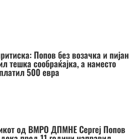
ритиска: Попов без возачка и пијан
ил тешка сообраќајка, а наместо
 платил 500 евра
икот од ВМРО ДПМНЕ Сергеј Попов
 дека пред 11 години направил