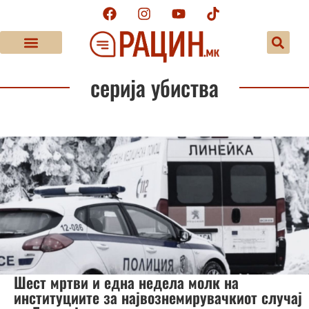
серија убиства
Шест мртви и една недела молк на
институциите за највознемирувачкиот случај