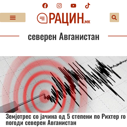
северен Авганистан
Земјотрес со јачина од 5 степени по Рихтер го
погоди северен Авганистан