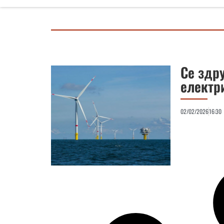
Се здру
електр
02/02/2026
16:30