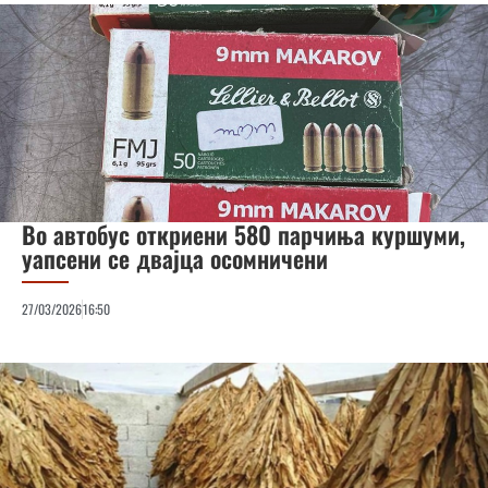
Во автобус откриени 580 парчиња куршуми,
уапсени се двајца осомничени
27/03/2026
16:50