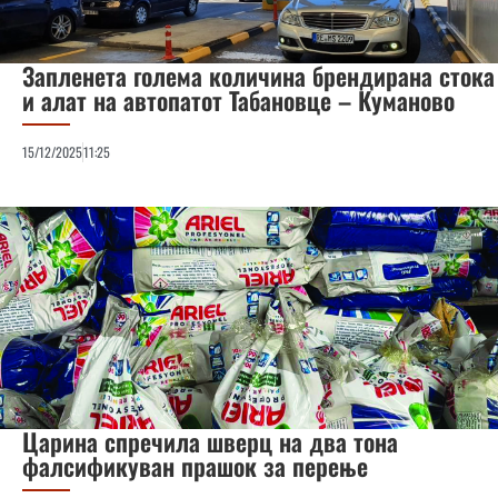
Запленета голема количина брендирана стока
и алат на автопатот Табановце – Куманово
15/12/2025
11:25
Царина спречила шверц на два тона
фалсификуван прашок за перење