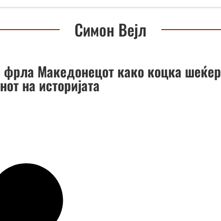
Симон Вејл
о фрла Македонецот како коцка шеќе
нот на историјата