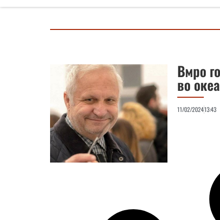
Вмро г
во океа
11/02/2024
13:43