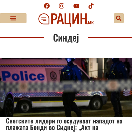
Синдеј
Светските лидери го осудуваат нападот на
плажата Бонди во Сиднеј: „Акт на