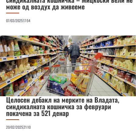
може од воздух да живееме
07/03/2025
17:54
Целосен дебакл на мерките на Владата,
синдикалната кошничка за февруари
покачена за 521 денар
20/02/2025
21:10