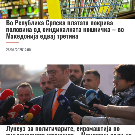
Во Република Српска платата покрива
половина од синдикалната кошничка – во
Македонија едвај третина
26/04/2025
12:00
Луксуз за политичарите, сиромаштија во
синдикалната кошничка – Мицкоски вели не