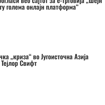
рогласи веб сајтот за е-трговија „Шејн“
огу голема онлајн платформа“
ка „криза“ во Југоисточна Азија
 Тејлор Свифт