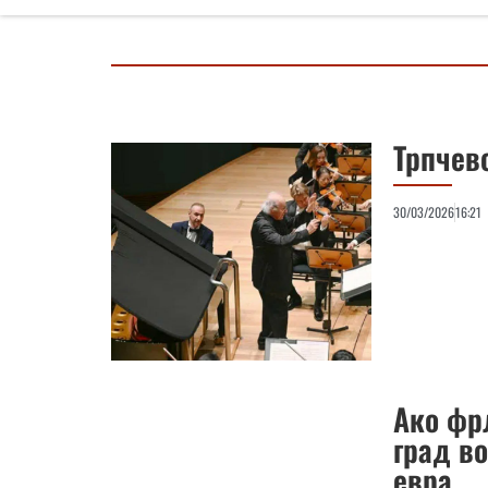
Трпчев
30/03/2026
16:21
Ако фр
град во
евра