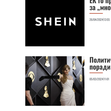
ЕК го п
за „мн
26/04/2024
13:55
Политич
поради
05/03/2024
11:01