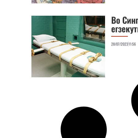
Во Син
егзеку
28/07/2023
11:56