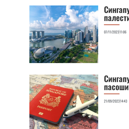
Сингап
палест
07/11/2023
11:06
Сингап
пасоши
21/09/2023
14:43