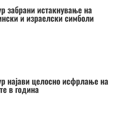
ур забрани истакнување на
ински и израелски симболи
ур најави целосно исфрлање на
те в година