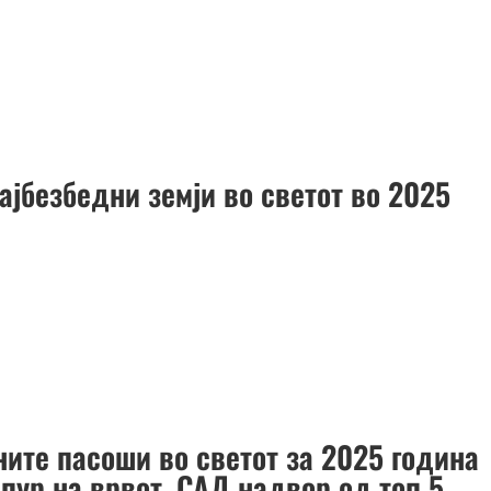
ајбезбедни земји во светот во 2025
ните пасоши во светот за 2025 година
пур на врвот, САД надвор од топ 5