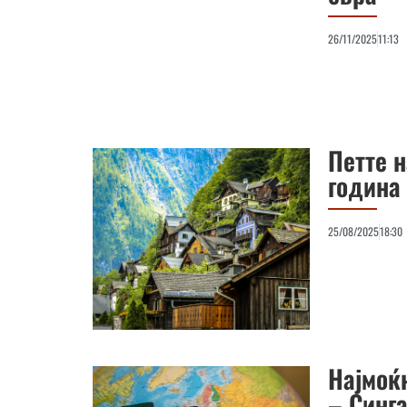
26/11/2025
11:13
Петте н
година
25/08/2025
18:30
Најмоќ
– Синга