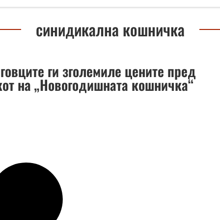
синидикална кошничка
рговците ги зголемиле цените пред
кот на „Новогодишната кошничка“