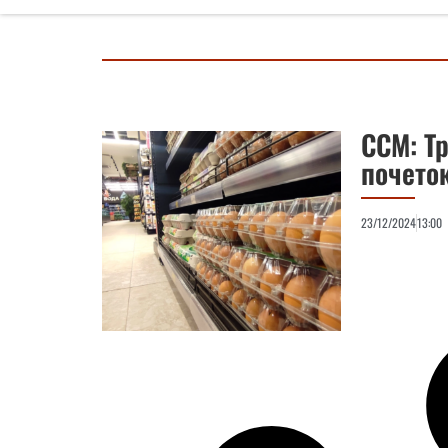
ССМ: Т
почето
23/12/2024
13:00