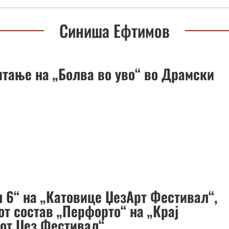
Синиша Ефтимов
итање на „Болва во уво“ во Драмски
н 6“ на „Катовице ЏезАрт Фестивал“,
от состав „Перфорто“ на „Крај
от Џез Фестивал“