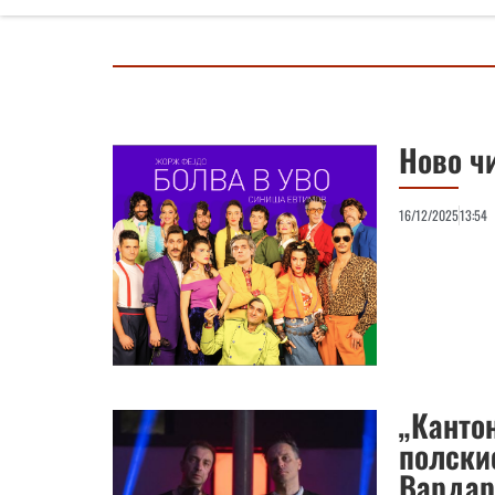
Ново ч
16/12/2025
13:54
„Канто
полски
Вардар