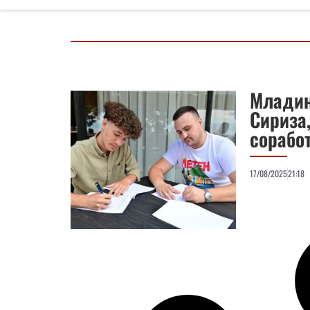
Младин
Сириза
сорабо
17/08/2025
21:18