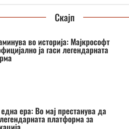
Скајп
аминува во историја: Мајкрософт
официјално ја гаси легендарната
рма
 една ера: Во мај престанува да
 легендарната платформа за
кација