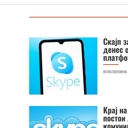
Скајп з
денес 
платфо
05/05/2025
09:56
Крај на
постои
комуни