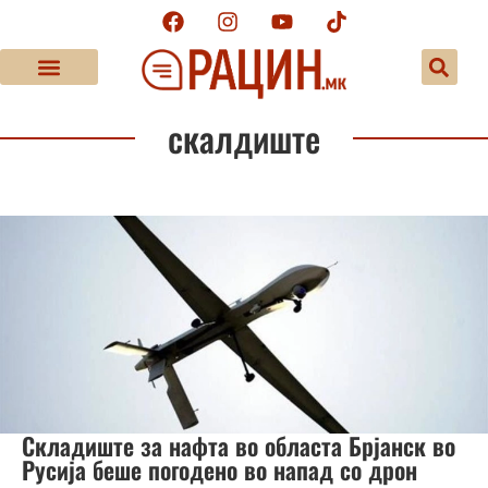
скалдиште
Складиште за нафта во областа Брјанск во
Русија беше погодено во напад со дрон