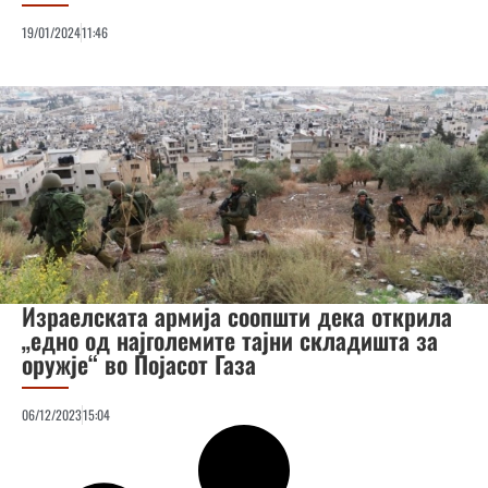
19/01/2024
11:46
Израелската армија соопшти дека открила
„едно од најголемите тајни складишта за
оружје“ во Појасот Газа
06/12/2023
15:04