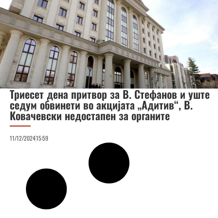
Триесет дена притвор за В. Стефанов и уште
седум обвинети во акцијата „Адитив“, В.
Ковачевски недостапен за органите
11/12/2024
15:59