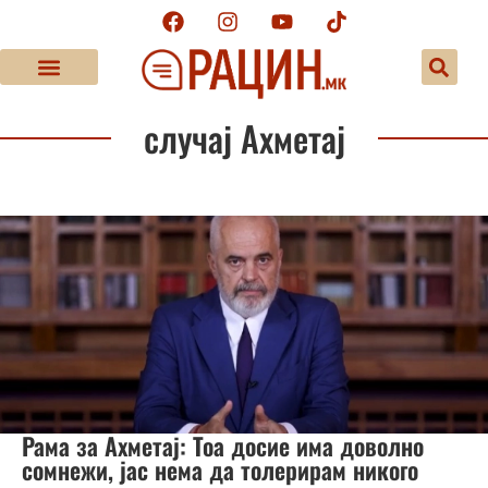
случај Ахметај
Рама за Ахметај: Тоа досие има доволно
сомнежи, јас нема да толерирам никого